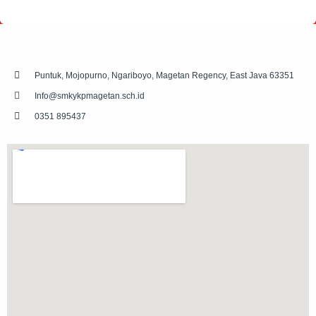
Puntuk, Mojopurno, Ngariboyo, Magetan Regency, East Java 63351
Info@smkykpmagetan.sch.id
0351 895437