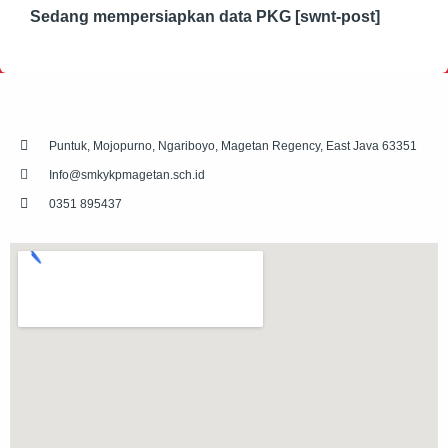
Sedang mempersiapkan data PKG [swnt-post]
Puntuk, Mojopurno, Ngariboyo, Magetan Regency, East Java 63351
Info@smkykpmagetan.sch.id
0351 895437