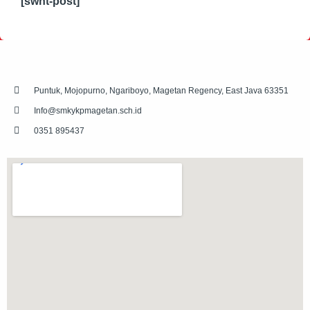
[swnt-post]
Puntuk, Mojopurno, Ngariboyo, Magetan Regency, East Java 63351
Info@smkykpmagetan.sch.id
0351 895437