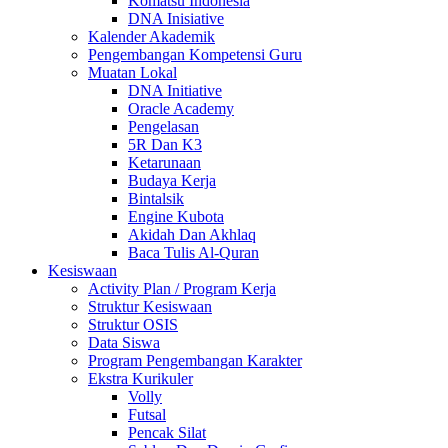
Komatsu Indonesia
DNA Inisiative
Kalender Akademik
Pengembangan Kompetensi Guru
Muatan Lokal
DNA Initiative
Oracle Academy
Pengelasan
5R Dan K3
Ketarunaan
Budaya Kerja
Bintalsik
Engine Kubota
Akidah Dan Akhlaq
Baca Tulis Al-Quran
Kesiswaan
Activity Plan / Program Kerja
Struktur Kesiswaan
Struktur OSIS
Data Siswa
Program Pengembangan Karakter
Ekstra Kurikuler
Volly
Futsal
Pencak Silat