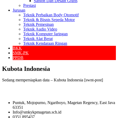
Sablon Dan Desain Grafis
Prestasi
Jurusan
Teknik Perbaikan Body Otomotif
Teknik & Bisnis Sepeda Motor
Teknik Pemesinan
Teknik Audio Video
Teknik Komputer Jaringan
Teknik Alat Berat
Teknik Kendaraan Ringan
BKK
SMK-PK
PPDB
Kubota Indonesia
Sedang mempersiapkan data – Kubota Indonesia [swnt-post]
Puntuk, Mojopurno, Ngariboyo, Magetan Regency, East Java
63351
Info@smkykpmagetan.sch.id
0351 895437