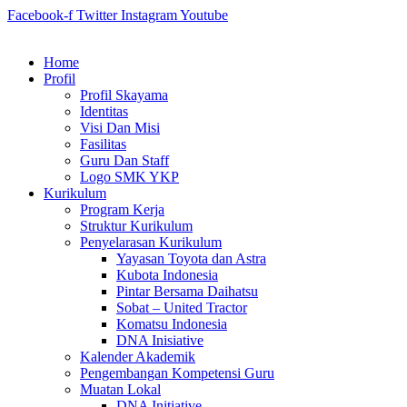
Facebook-f
Twitter
Instagram
Youtube
Home
Profil
Profil Skayama
Identitas
Visi Dan Misi
Fasilitas
Guru Dan Staff
Logo SMK YKP
Kurikulum
Program Kerja
Struktur Kurikulum
Penyelarasan Kurikulum
Yayasan Toyota dan Astra
Kubota Indonesia
Pintar Bersama Daihatsu
Sobat – United Tractor
Komatsu Indonesia
DNA Inisiative
Kalender Akademik
Pengembangan Kompetensi Guru
Muatan Lokal
DNA Initiative