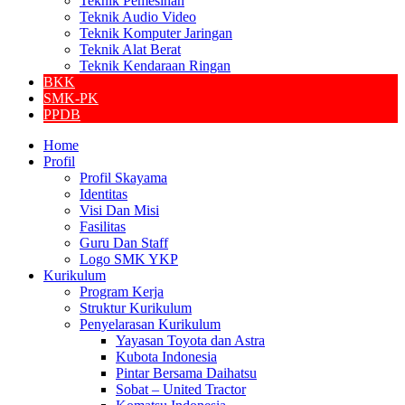
Teknik Pemesinan
Teknik Audio Video
Teknik Komputer Jaringan
Teknik Alat Berat
Teknik Kendaraan Ringan
BKK
SMK-PK
PPDB
Home
Profil
Profil Skayama
Identitas
Visi Dan Misi
Fasilitas
Guru Dan Staff
Logo SMK YKP
Kurikulum
Program Kerja
Struktur Kurikulum
Penyelarasan Kurikulum
Yayasan Toyota dan Astra
Kubota Indonesia
Pintar Bersama Daihatsu
Sobat – United Tractor