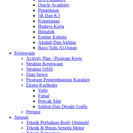
Oracle Academy
Pengelasan
5R Dan K3
Ketarunaan
Budaya Kerja
Bintalsik
Engine Kubota
Akidah Dan Akhlaq
Baca Tulis Al-Quran
Kesiswaan
Activity Plan / Program Kerja
Struktur Kesiswaan
Struktur OSIS
Data Siswa
Program Pengembangan Karakter
Ekstra Kurikuler
Volly
Futsal
Pencak Silat
Sablon Dan Desain Grafis
Prestasi
Jurusan
Teknik Perbaikan Body Otomotif
Teknik & Bisnis Sepeda Motor