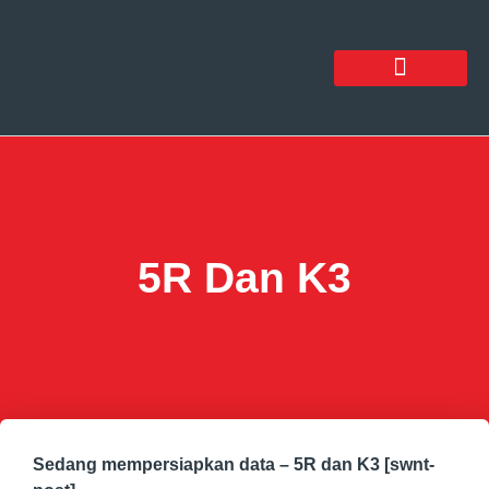
5R Dan K3
Sedang mempersiapkan data – 5R dan K3 [swnt-