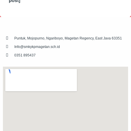
post]
Puntuk, Mojopurno, Ngariboyo, Magetan Regency, East Java 63351
Info@smkykpmagetan.sch.id
0351 895437