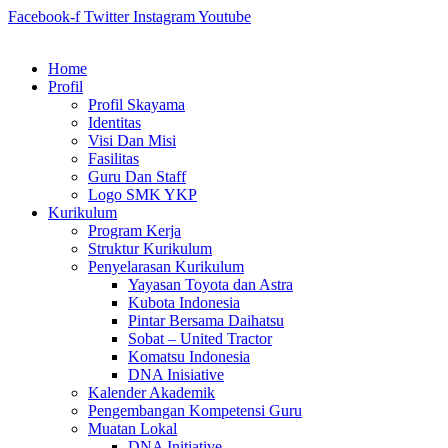
Facebook-f
Twitter
Instagram
Youtube
Home
Profil
Profil Skayama
Identitas
Visi Dan Misi
Fasilitas
Guru Dan Staff
Logo SMK YKP
Kurikulum
Program Kerja
Struktur Kurikulum
Penyelarasan Kurikulum
Yayasan Toyota dan Astra
Kubota Indonesia
Pintar Bersama Daihatsu
Sobat – United Tractor
Komatsu Indonesia
DNA Inisiative
Kalender Akademik
Pengembangan Kompetensi Guru
Muatan Lokal
DNA Initiative