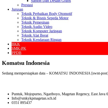
Sablon Dan Desain Grafis
Prestasi
Jurusan
Teknik Perbaikan Body Otomotif
Teknik & Bisnis Sepeda Motor
Teknik Pemesinan
Teknik Audio Video
Teknik Komputer Jaringan
Teknik Alat Berat
Teknik Kendaraan Ringan
BKK
SMK-PK
PPDB
Komatsu Indonesia
Sedang mempersiapkan data – KOMATSU INDONESIA [swnt-post
Puntuk, Mojopurno, Ngariboyo, Magetan Regency, East Java 
Info@smkykpmagetan.sch.id
0351 895437