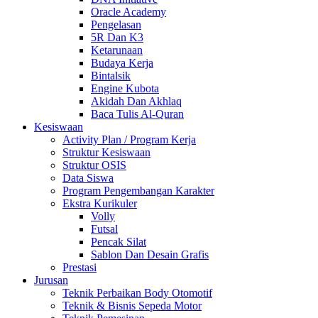
Oracle Academy
Pengelasan
5R Dan K3
Ketarunaan
Budaya Kerja
Bintalsik
Engine Kubota
Akidah Dan Akhlaq
Baca Tulis Al-Quran
Kesiswaan
Activity Plan / Program Kerja
Struktur Kesiswaan
Struktur OSIS
Data Siswa
Program Pengembangan Karakter
Ekstra Kurikuler
Volly
Futsal
Pencak Silat
Sablon Dan Desain Grafis
Prestasi
Jurusan
Teknik Perbaikan Body Otomotif
Teknik & Bisnis Sepeda Motor