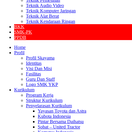
Teknik Pemesinan
Teknik Audio Video
Teknik Komputer Jaringan
Teknik Alat Berat
Teknik Kendaraan Ringan
BKK
SMK-PK
PPDB
Home
Profil
Profil Skayama
Identitas
Visi Dan Misi
Fasilitas
Guru Dan Staff
Logo SMK YKP
Kurikulum
Program Kerja
Struktur Kurikulum
Penyelarasan Kurikulum
Yayasan Toyota dan Astra
Kubota Indonesia
Pintar Bersama Daihatsu
Sobat – United Tractor