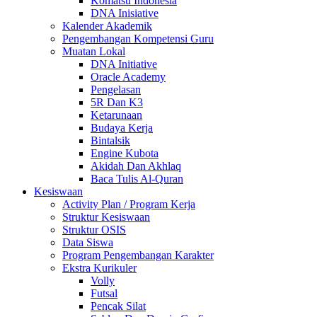
Komatsu Indonesia
DNA Inisiative
Kalender Akademik
Pengembangan Kompetensi Guru
Muatan Lokal
DNA Initiative
Oracle Academy
Pengelasan
5R Dan K3
Ketarunaan
Budaya Kerja
Bintalsik
Engine Kubota
Akidah Dan Akhlaq
Baca Tulis Al-Quran
Kesiswaan
Activity Plan / Program Kerja
Struktur Kesiswaan
Struktur OSIS
Data Siswa
Program Pengembangan Karakter
Ekstra Kurikuler
Volly
Futsal
Pencak Silat