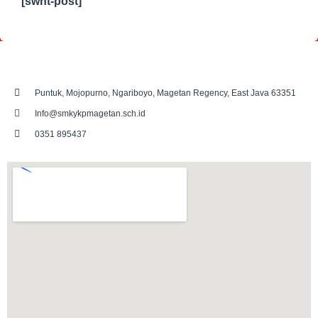
[swnt-post]
Puntuk, Mojopurno, Ngariboyo, Magetan Regency, East Java 63351
Info@smkykpmagetan.sch.id
0351 895437