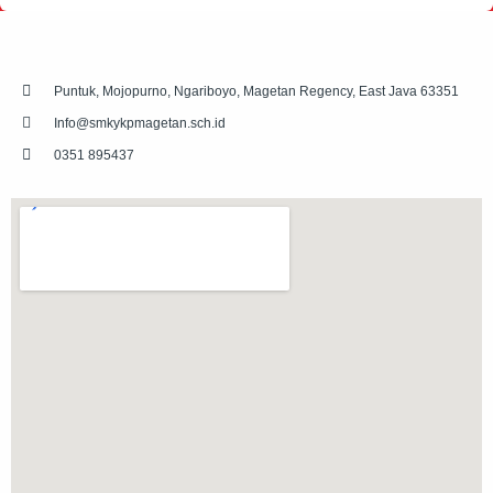
Puntuk, Mojopurno, Ngariboyo, Magetan Regency, East Java 63351
Info@smkykpmagetan.sch.id
0351 895437