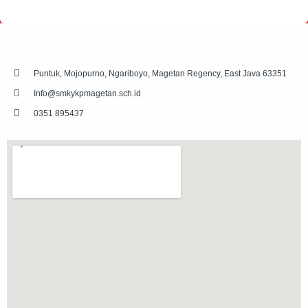
Puntuk, Mojopurno, Ngariboyo, Magetan Regency, East Java 63351
Info@smkykpmagetan.sch.id
0351 895437