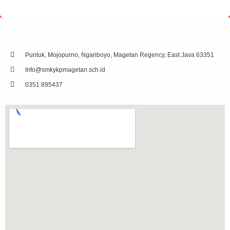
Puntuk, Mojopurno, Ngariboyo, Magetan Regency, East Java 63351
Info@smkykpmagetan.sch.id
0351 895437