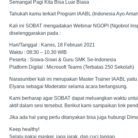
Semangat Pagi Kita Bisa Luar Biasa
Tahukah kamu terkait Program IAABL (Indonesia Ayo Aman 
Kali ini SOBAT mengadakan Webinar NGOPI (Ngobrol Inspir
diselenggarakan pada :
Hari/Tanggal : Kamis, 18 Februari 2021
Waktu : 08:30 – 10.30 WIB
Peserta : Siswa-Siswi & Guru SMK Se-Indonesia
Platform Digital : Microsoft Teams (Terbatas 250 Sekolah)
Narasumber kali ini merupakan Master Trainer IAABL yaitu
Elyana sebagai Moderator selama acara berlangsung.
Kami berharap agar SOBAT dapat meluangkan waktu untuk d
aktif dalam sesi tersebut. Berikut kami sampaikan link pen
Jika ada hal yang perlu ditanyakan bisa juga hubungi Dim
Keep healthy!
Selalu pakai masker, jaga jarak, dan cuci tangan.