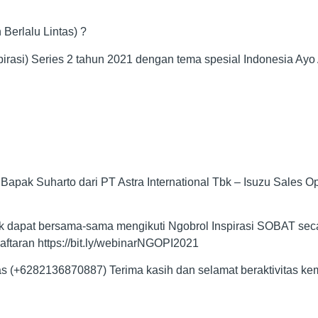
Berlalu Lintas) ?
asi) Series 2 tahun 2021 dengan tema spesial Indonesia Ayo 
 Bapak Suharto dari PT Astra International Tbk – Isuzu Sales 
apat bersama-sama mengikuti Ngobrol Inspirasi SOBAT secara 
daftaran https://bit.ly/webinarNGOPI2021
as (+6282136870887) Terima kasih dan selamat beraktivitas ke