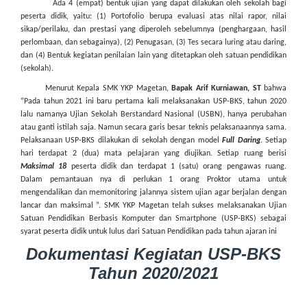
Ada 4 (empat) bentuk ujian yang dapat dilakukan oleh sekolah bagi
peserta didik, yaitu: (1) Portofolio berupa evaluasi atas nilai rapor, nilai
sikap/perilaku, dan prestasi yang diperoleh sebelumnya (penghargaan, hasil
perlombaan, dan sebagainya), (2) Penugasan, (3) Tes secara luring atau daring,
dan (4) Bentuk kegiatan penilaian lain yang ditetapkan oleh satuan pendidikan
(sekolah).
Menurut Kepala SMK YKP Magetan,
Bapak Arif Kurniawan, ST
bahwa
“Pada tahun 2021 ini baru pertama kali melaksanakan USP-BKS, tahun 2020
lalu namanya Ujian Sekolah Berstandard Nasional (USBN), hanya perubahan
atau ganti istilah saja. Namun secara garis besar teknis pelaksanaannya sama.
Pelaksanaan USP-BKS dilakukan di sekolah dengan
model
Full Daring
. Setiap
hari terdapat 2 (dua) mata pelajaran yang diujikan. Setiap ruang berisi
Maksimal 18
peserta didik dan terdapat 1 (satu) orang pengawas ruang.
Dalam pemantauan nya di perlukan 1 orang Proktor utama untuk
mengendalikan dan memonitoring jalannya sistem ujian agar berjalan dengan
lancar dan maksimal ”. SMK YKP Magetan telah sukses melaksanakan Ujian
Satuan Pendidikan Berbasis Komputer dan Smartphone (USP-BKS) sebagai
syarat peserta didik untuk lulus dari Satuan Pendidikan pada tahun ajaran ini
Dokumentasi Kegiatan USP-BKS
Tahun 2020/2021