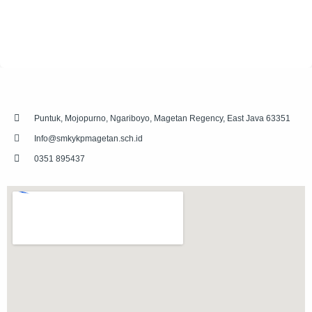
Puntuk, Mojopurno, Ngariboyo, Magetan Regency, East Java 63351
Info@smkykpmagetan.sch.id
0351 895437